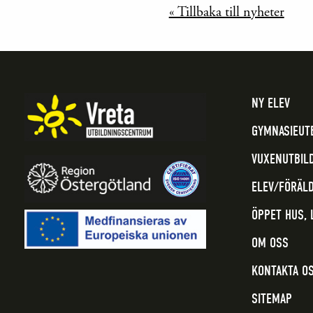
« Tillbaka till nyheter
NY ELEV
GYMNASIEUT
VUXENUTBIL
ELEV/FÖRÄL
ÖPPET HUS,
OM OSS
KONTAKTA O
SITEMAP