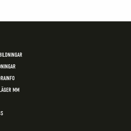
BILDNINGAR
DNINGAR
DRAINFO
 LÄGER MM
SS