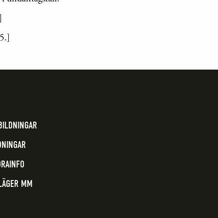
]
5.]
BILDNINGAR
DNINGAR
DRAINFO
 LÄGER MM