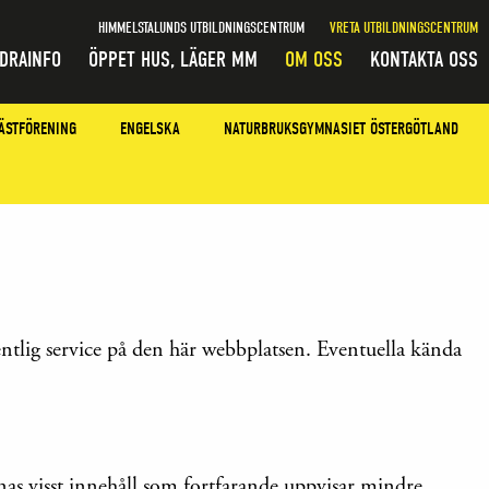
HIMMELSTALUNDS UTBILDNINGSCENTRUM
VRETA UTBILDNINGSCENTRUM
DRAINFO
ÖPPET HUS, LÄGER MM
OM OSS
KONTAKTA OSS
ÄSTFÖRENING
ENGELSKA
NATURBRUKSGYMNASIET ÖSTERGÖTLAND
entlig service på den här webbplatsen. Eventuella kända
innas visst innehåll som fortfarande uppvisar mindre