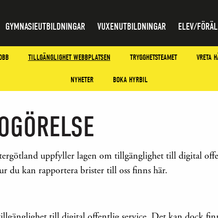
GYMNASIEUTBILDNINGAR
VUXENUTBILDNINGAR
ELEV/FÖRÄL
OBB
TILLGÄNGLIGHET WEBBPLATSEN
TRYGGHETSTEAMET
VRETA H
NYHETER
BOKA HYRBIL
DOGÖRELSE
götland uppfyller lagen om tillgänglighet till digital off
 du kan rapportera brister till oss finns här.
illgänglighet till digital offentlig service. Det kan dock f