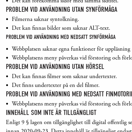
Det kan förekomma sidor med samma sidtitel.
PROBLEM VID ANVÄNDNING UTAN SYNFÖRMÅGA
Filmerna saknar syntolkning.
Det kan finnas bilder som saknar ALT-text.
PROBLEM VID ANVÄNDNING MED NEDSATT SYNFÖRMÅGA
Webbplatsen saknar egna funktioner för uppläsning a
Webbplatsens meny påverkas vid förstoring och förlor
PROBLEM VID ANVÄNDNING UTAN HÖRSEL
Det kan finnas filmer som saknar undertexter.
Det finns undertexter på en del filmer.
PROBLEM VID ANVÄNDNING MED NEDSATT FINMOTORIK
Webbplatsens meny påverkas vid förstoring och förlor
INNEHÅLL SOM INTE ÄR TILLGÄNGLIGT
Enligt 9 § lagen om tillgänglighet till digital offent
innan 2020-09-23. Detta innehåll är tillgängligt endast 