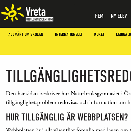
HEM
NY ELEV
ALLMÄNT OM SKOLAN
INTERNATIONELLT
KÖKET
LEDIGA J
TILLGÄNGLIGHETSRE
Den här sidan beskriver hur Naturbruksgymnasiet i Öster
tillgänglighetsproblem redovisas och information om hur
HUR TILLGÄNGLIG ÄR WEBBPLATSEN?
Webbplatsen är i allt väsentligt förenlig med lagen om t