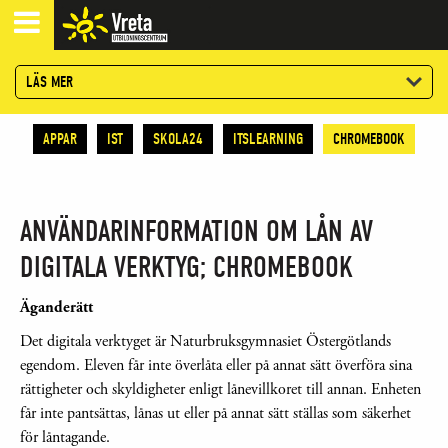
LÄS MER
APPAR
IST
SKOLA24
ITSLEARNING
CHROMEBOOK
ANVÄNDARINFORMATION OM LÅN AV
DIGITALA VERKTYG; CHROMEBOOK
Äganderätt
Det digitala verktyget är Naturbruksgymnasiet Östergötlands
egendom. Eleven får inte överlåta eller på annat sätt överföra sina
rättigheter och skyldigheter enligt lånevillkoret till annan. Enheten
får inte pantsättas, lånas ut eller på annat sätt ställas som säkerhet
för låntagande.