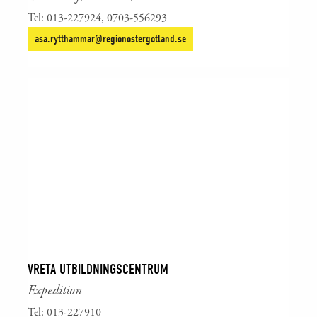
Tel: 013-227924, 0703-556293
asa.rytthammar@regionostergotland.se
VRETA UTBILDNINGSCENTRUM
Expedition
Tel: 013-227910