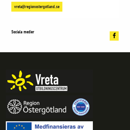
vreta@regionostergotland.se
Sociala medier