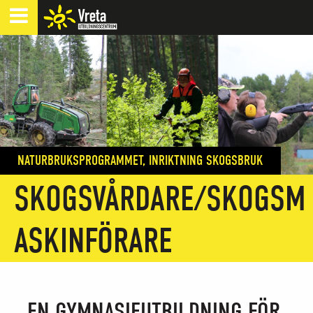
NATURBRUKSPROGRAMMET, INRIKTNING SKOGSBRUK
SKOGSVÅRDARE/SKOGSM
ASKINFÖRARE
EN GYMNASIEUTBILDNING FÖR